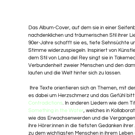
Das Album-Cover, auf dem sie in einer Seifen
nachdenklichen und träumerischen Stil ihrer L
90er-Jahre schafft sie es, tiefe Sehnsüchte u
Stimme widerzuspiegeln. Inspiriert von Künstl
dem Stil von Lana del Rey singt sie in Takeme
Verbundenheit zweier Menschen und den dam
laufen und die Welt hinter sich zu lassen.        
 Ihre Texte orientieren sich an Themen, mit denen viele Menschen vertraut sind. Manchmal geht 
es dabei um Herzschmerz und das Gefühl bitte
Contradictions
. In anderen Liedern wie dem T
Something in the Water
, welches in Kollaborat
wie das Erwachsenwerden und die Vergangenhei
ihre Hörer:innen in die tiefsten Gedanken ihre
zu dem wichtigsten Menschen in ihrem Leben - 