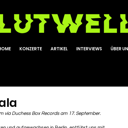
HOME
KONZERTE
ARTIKEL
INTERVIEWS
ÜBER U
ala
m via Duchess Box Records am 17. September. 
ren und aufgewachsen in Berlin, entführt uns mit 