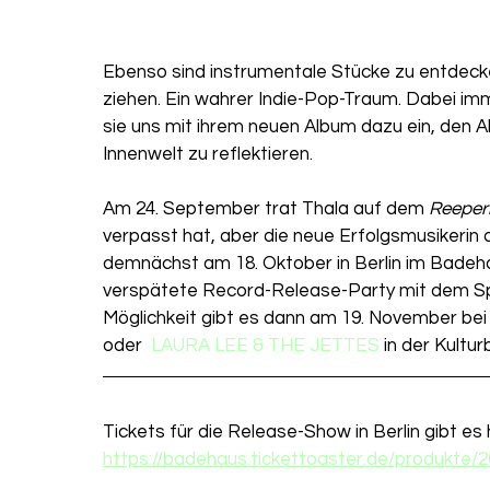
Ebenso sind instrumentale Stücke zu entdecken,
ziehen. Ein wahrer Indie-Pop-Traum. Dabei imme
sie uns mit ihrem neuen Album dazu ein, den Al
Innenwelt zu reflektieren. 
Am 24. September trat Thala auf dem 
Reeperb
verpasst hat, aber die neue Erfolgsmusikerin
demnächst am 18. Oktober in Berlin im Badehau
verspätete Record-Release-Party mit dem Sp
Möglichkeit gibt es dann am 19. November bei
oder  
LAURA LEE & THE JETTES
 in der Kultur
Tickets für die Release-Show in Berlin gibt es h
https://badehaus.tickettoaster.de/produkte/