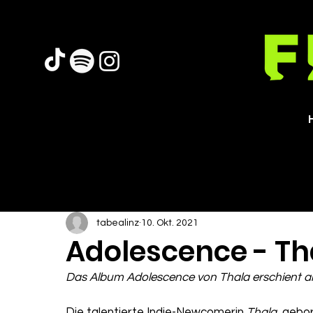
tabealinz
10. Okt. 2021
Adolescence - Th
Das Album Adolescence von Thala erschient a
Die talentierte Indie-Newcomerin 
Thala
, gebo