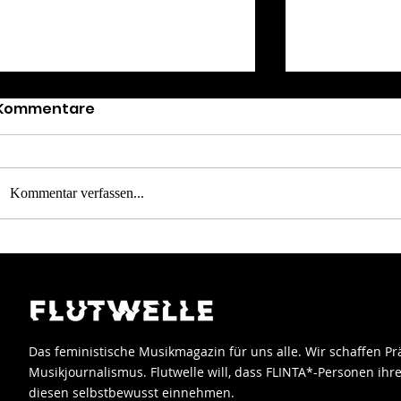
Kommentare
Kommentar verfassen...
Kleine Feuer - Paula
RAYE - My 
Hartmann
Blues - La
leise sind
Das feministische Musikmagazin für uns alle. Wir schaffen P
Musikjournalismus.
Flutwelle will, dass FLINTA*-
Personen
ihre
diesen selbstbewusst einnehmen.