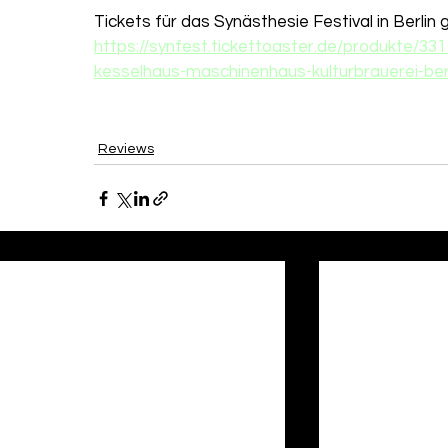
Tickets für das Synästhesie Festival in Berlin gi
https://synfest.tickettoaster.de/produkte/331
kesselhaus-maschinenhaus-kulturbrauerei-berl
Reviews