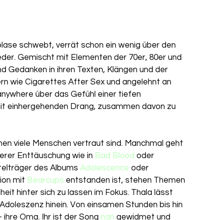
blase schwebt, verrät schon ein wenig über den 
ieder. Gemischt mit Elementen der 70er, 80er und 
nd Gedanken in ihren Texten, Klängen und der 
ern wie Cigarettes After Sex und angelehnt an 
anywhere über das Gefühl einer tiefen 
it einhergehenden Drang, zusammen davon zu 
rer Enttäuschung wie in 
Bad Blood
 oder 
itelträger des Albums
 Adolescence
 oder 
ion mit 
Bearcups
 entstanden ist, stehen Themen 
t hinter sich zu lassen im Fokus. Thala lässt 
r Adoleszenz hinein. Von einsamen Stunden bis hin 
ihre Oma. Ihr ist der Song 
nan
 gewidmet und 