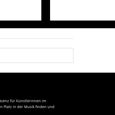
Nina Chuba - Glas
21st Century
ut wenn andere
räsenz für
Künstlerinnen
im
n Platz in der Musik finden und