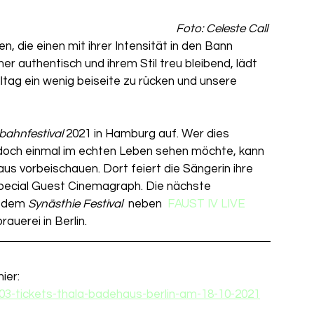
Foto: Celeste Call 
 die einen mit ihrer Intensität in den Bann 
r authentisch und ihrem Stil treu bleibend, lädt 
ltag ein wenig beiseite zu rücken und unsere 
ahnfestival 
2021 in Hamburg auf. Wer dies 
 doch einmal im echten Leben sehen möchte, kann 
s vorbeischauen. Dort feiert die Sängerin ihre 
ecial Guest Cinemagraph. Die nächste 
 dem 
Synästhie Festival  
neben 
 FAUST IV LIVE
brauerei in Berlin. 
ier: 
203-tickets-thala-badehaus-berlin-am-18-10-2021