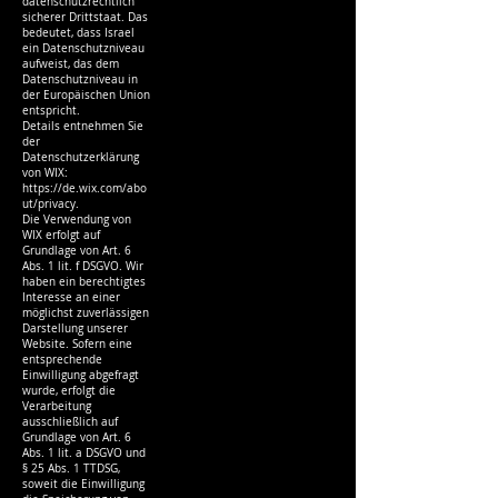
datenschutzrechtlich
sicherer Drittstaat. Das
bedeutet, dass Israel
ein Datenschutzniveau
aufweist, das dem
Datenschutzniveau in
der Europäischen Union
entspricht.
Details entnehmen Sie
der
Datenschutzerklärung
von WIX:
https://de.wix.com/abo
ut/privacy.
Die Verwendung von
WIX erfolgt auf
Grundlage von Art. 6
Abs. 1 lit. f DSGVO. Wir
haben ein berechtigtes
Interesse an einer
möglichst zuverlässigen
Darstellung unserer
Website. Sofern eine
entsprechende
Einwilligung abgefragt
wurde, erfolgt die
Verarbeitung
ausschließlich auf
Grundlage von Art. 6
Abs. 1 lit. a DSGVO und
§ 25 Abs. 1 TTDSG,
soweit die Einwilligung