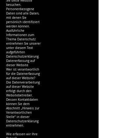
Sie diese Website
besuchen.
Personenbezogene
Daten sind alle Daten,
mit denen Sie
persönlich identifiziert
werden können.
Ausführliche
Informationen zum
Thema Datenschutz
entnehmen Sie unserer
unter diesem Text
aufgeführten
Datenschutzerklärung.
Datenerfassung auf
dieser Website
Wer ist verantwortlich
für die Datenerfassung
auf dieser Website?
Die Datenverarbeitung
auf dieser Website
erfolgt durch den
Websitebetreiber.
Dessen Kontaktdaten
können Sie dem
Abschnitt „Hinweis zur
Verantwortlichen
Stelle“ in dieser
Datenschutzerklärung
entnehmen.
Wie erfassen wir Ihre