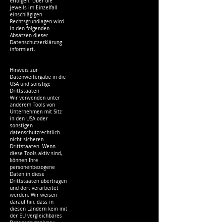
erfolgen. Über die
jeweils im Einzelfall
einschlägigen
Rechtsgrundlagen wird
in den folgenden
Absätzen dieser
Datenschutzerklärung
informiert.
Hinweis zur
Datenweitergabe in die
USA und sonstige
Drittstaaten
Wir verwenden unter
anderem Tools von
Unternehmen mit Sitz
in den USA oder
sonstigen
datenschutzrechtlich
nicht sicheren
Drittstaaten. Wenn
diese Tools aktiv sind,
können Ihre
personenbezogene
Daten in diese
Drittstaaten übertragen
und dort verarbeitet
werden. Wir weisen
darauf hin, dass in
diesen Ländern kein mit
der EU vergleichbares