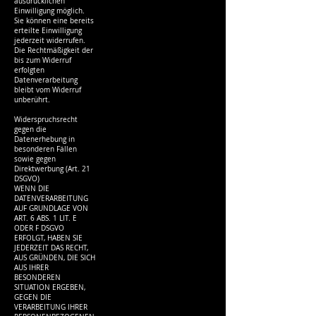
ausdrücklichen
Einwilligung möglich.
Sie können eine bereits
erteilte Einwilligung
jederzeit widerrufen.
Die Rechtmäßigkeit der
bis zum Widerruf
erfolgten
Datenverarbeitung
bleibt vom Widerruf
unberührt.
Widerspruchsrecht
gegen die
Datenerhebung in
besonderen Fällen
sowie gegen
Direktwerbung (Art. 21
DSGVO)
WENN DIE
DATENVERARBEITUNG
AUF GRUNDLAGE VON
ART. 6 ABS. 1 LIT. E
ODER F DSGVO
ERFOLGT, HABEN SIE
JEDERZEIT DAS RECHT,
AUS GRÜNDEN, DIE SICH
AUS IHRER
BESONDEREN
SITUATION ERGEBEN,
GEGEN DIE
VERARBEITUNG IHRER