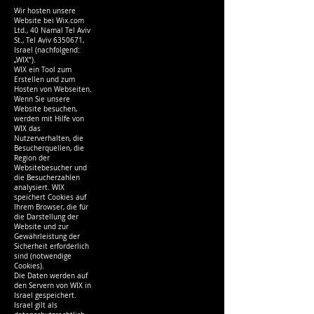
Wir hosten unsere
Website bei Wix.com
Ltd., 40 Namal Tel Aviv
St., Tel Aviv
6350671
,
Israel (nachfolgend:
„WIX“).
WIX ein Tool zum
Erstellen und zum
Hosten von Webseiten.
Wenn Sie unsere
Website besuchen,
werden mit Hilfe von
WIX das
Nutzerverhalten, die
Besucherquellen, die
Region der
Websitebesucher und
die Besucherzahlen
analysiert. WIX
speichert Cookies auf
Ihrem Browser, die für
die Darstellung der
Website und zur
Gewährleistung der
Sicherheit erforderlich
sind (notwendige
Cookies).
Die Daten werden auf
den Servern von WIX in
Israel gespeichert.
Israel gilt als