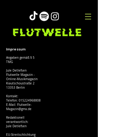
Impressum
Angaben gemäß § 5
TMG
Jule Detlefsen
Flutwelle Magazin -
Online-Musikmagazin
Kiautschoustraße 2
13353 Berlin
Kontakt:
Telefon:
015224968808
E-Mail: Flutwelle-
Magazin@gmx.de
Redaktionell
verantwortlich:
Jule Detlefsen
EU-Streitschlichtung