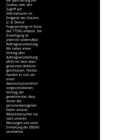
die Speicherung von
Cookies oder den
Zugriff auf
Informationen im
Endgerät des Nutzers
(z. B. Device-
Fingerprinting) im Sinne
des TTDSG umfasst. Die
Einwilligung ist
jederzeit widerrufbar.
Auftragsverarbeitung
Wir haben einen
Vertrag über
Auftragsverarbeitung
(AVV) mit dem oben
genannten Anbieter
geschlossen. Hierbei
handelt es sich um
einen
datenschutzrechtlich
vorgeschriebenen
Vertrag, der
gewährleistet, dass
dieser die
personenbezogenen
Daten unserer
Websitebesucher nur
nach unseren
Weisungen und unter
Einhaltung der DSGVO
verarbeitet.