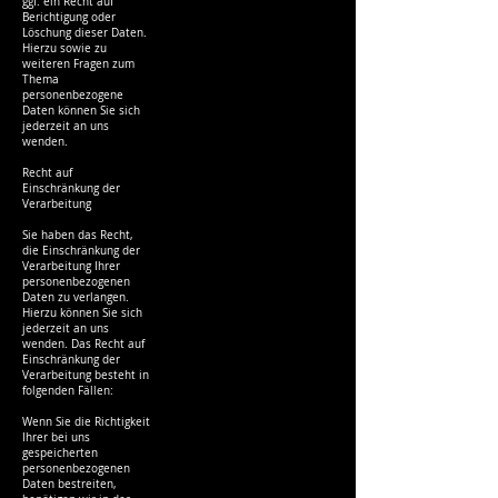
ggf. ein Recht auf
Berichtigung oder
Löschung dieser Daten.
Hierzu sowie zu
weiteren Fragen zum
Thema
personenbezogene
Daten können Sie sich
jederzeit an uns
wenden.
Recht auf
Einschränkung der
Verarbeitung
Sie haben das Recht,
die Einschränkung der
Verarbeitung Ihrer
personenbezogenen
Daten zu verlangen.
Hierzu können Sie sich
jederzeit an uns
wenden. Das Recht auf
Einschränkung der
Verarbeitung besteht in
folgenden Fällen:
Wenn Sie die Richtigkeit
Ihrer bei uns
gespeicherten
personenbezogenen
Daten bestreiten,