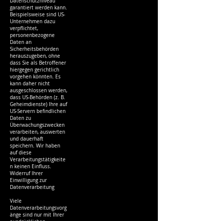
Datenschutzniveau
garantiert werden kann.
Beispielsweise sind US-
Unternehmen dazu
verpflichtet,
personenbezogene
Daten an
Sicherheitsbehörden
herauszugeben, ohne
dass Sie als Betroffener
hiergegen gerichtlich
vorgehen könnten. Es
kann daher nicht
ausgeschlossen werden,
dass US-Behörden (z. B.
Geheimdienste) Ihre auf
US-Servern befindlichen
Daten zu
Überwachungszwecken
verarbeiten, auswerten
und dauerhaft
speichern. Wir haben
auf diese
Verarbeitungstätigkeite
n keinen Einfluss.
Widerruf Ihrer
Einwilligung zur
Datenverarbeitung
Viele
Datenverarbeitungsvorg
änge sind nur mit Ihrer