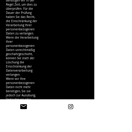
benötigen wir in der
Regel Zeit, um dies zu
überprüfen. Für die
Dauer der Prüfung
haben Sie das Recht,
die Einschränkung der
Verarbeitung Ihrer
personenbezogenen
Daten zu verlangen.
Wenn die Verarbeitung
Ihrer
personenbezogenen
Daten unrechtmäßig
geschah/geschieht,
können Sie statt der
Löschung die
Einschränkung der
Datenverarbeitung
verlangen.
Wenn wir Ihre
personenbezogenen
Daten nicht mehr
benötigen, Sie sie
jedoch zur Ausübung,
Verteidigung oder
Geltendmachung von
Rechtsansprüchen
benötigen, haben Sie
das Recht, statt der
Löschung die
Einschränkung der
Verarbeitung Ihrer