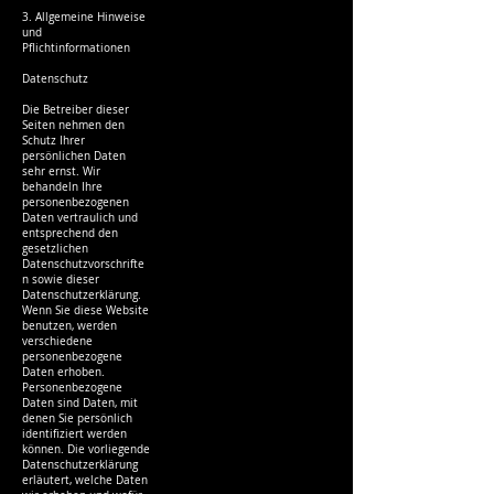
3. Allgemeine Hinweise
und
Pflichtinformationen
Datenschutz
Die Betreiber dieser
Seiten nehmen den
Schutz Ihrer
persönlichen Daten
sehr ernst. Wir
behandeln Ihre
personenbezogenen
Daten vertraulich und
entsprechend den
gesetzlichen
Datenschutzvorschrifte
n sowie dieser
Datenschutzerklärung.
Wenn Sie diese Website
benutzen, werden
verschiedene
personenbezogene
Daten erhoben.
Personenbezogene
Daten sind Daten, mit
denen Sie persönlich
identifiziert werden
können. Die vorliegende
Datenschutzerklärung
erläutert, welche Daten