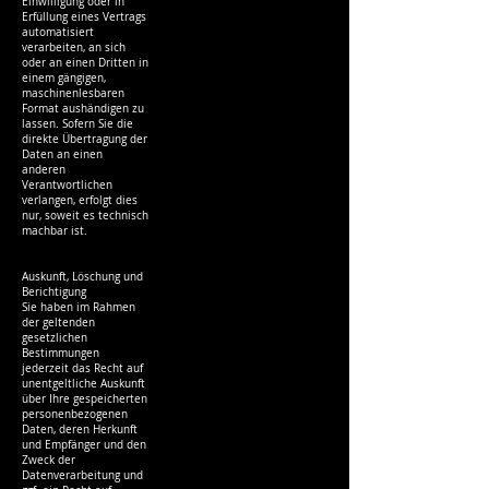
Einwilligung oder in
Erfüllung eines Vertrags
automatisiert
verarbeiten, an sich
oder an einen Dritten in
einem gängigen,
maschinenlesbaren
Format aushändigen zu
lassen. Sofern Sie die
direkte Übertragung der
Daten an einen
anderen
Verantwortlichen
verlangen, erfolgt dies
nur, soweit es technisch
machbar ist.
Auskunft, Löschung und
Berichtigung
Sie haben im Rahmen
der geltenden
gesetzlichen
Bestimmungen
jederzeit das Recht auf
unentgeltliche Auskunft
über Ihre gespeicherten
personenbezogenen
Daten, deren Herkunft
und Empfänger und den
Zweck der
Datenverarbeitung und