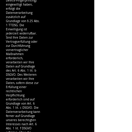
Device-Fingerprinting)
eingewilligt haben,
erfolgt die
Datenverarbeitung
zusätzlich auf
Grundlage von § 25 Abs.
1 TTDSG. Die
Einwilligung ist
jederzeit widerrufbar.
Sind Ihre Daten zur
Vertragserfüllung oder
zur Durchführung
vorvertraglicher
Maßnahmen
erforderlich,
verarbeiten wir Ihre
Daten auf Grundlage
des Art. 6 Abs. 1 lit. b
DSGVO. Des Weiteren
verarbeiten wir Ihre
Daten, sofern diese zur
Erfüllung einer
rechtlichen
Verpflichtung
erforderlich sind auf
Grundlage von Art. 6
Abs. 1 lit. c DSGVO. Die
Datenverarbeitung kann
ferner auf Grundlage
unseres berechtigten
Interesses nach Art. 6
Abs. 1 lit. f DSGVO