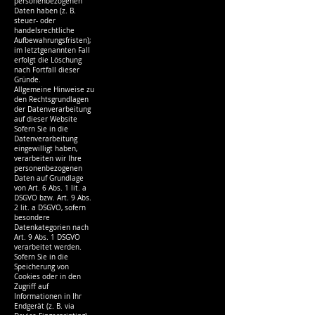
personenbezogenen
Daten haben (z. B.
steuer- oder
handelsrechtliche
Aufbewahrungsfristen);
im letztgenannten Fall
erfolgt die Löschung
nach Fortfall dieser
Gründe.
Allgemeine Hinweise zu
den Rechtsgrundlagen
der Datenverarbeitung
auf dieser Website
Sofern Sie in die
Datenverarbeitung
eingewilligt haben,
verarbeiten wir Ihre
personenbezogenen
Daten auf Grundlage
von Art. 6 Abs. 1 lit. a
DSGVO bzw. Art. 9 Abs.
2 lit. a DSGVO, sofern
besondere
Datenkategorien nach
Art. 9 Abs. 1 DSGVO
verarbeitet werden.
Sofern Sie in die
Speicherung von
Cookies oder in den
Zugriff auf
Informationen in Ihr
Endgerät (z. B. via