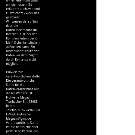
wir erheben und wofür
wir sie nutzen. Sie
erläutert auch, wie und
zu welchem Zweck das
geschieht.
Wir weisen darauf hin,
dass die
Datenübertragung im
Internet (z. B. bei der
Kommunikation per E-
Mail) Sicherheitslücken
aufweisen kann. Ein
lückenloser Schutz der
Daten vor dem Zugriff
durch Dritte ist nicht
möglich.
Hinweis zur
verantwortlichen Stelle
Die verantwortliche
Stelle für die
Datenverarbeitung auf
dieser Website ist:
Flutwelle Magazin
Trarbacher Str. 13088
Berlin
Telefon:
015224968808
E-Mail: Flutwelle-
Magazin@gmx.de
Verantwortliche Stelle
ist die natürliche oder
juristische Person, die