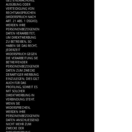
GELTENDMACHUNG,
AUSÜBUNG ODER
VERTEIDIGUNG VON
RECHTSANSPRÜCHEN
(WIDERSPRUCH NACH
ART. 21 ABS. 1 DSGVO).
WERDEN IHRE
PERSONENBEZOGENEN
DATEN VERARBEITET,
UM DIREKTWERBUNG
ZU BETREIBEN, SO
HABEN SIE DAS RECHT,
JEDERZEIT
WIDERSPRUCH GEGEN
DIE VERARBEITUNG SIE
BETREFFENDER
PERSONENBEZOGENER
DATEN ZUM ZWECKE
DERARTIGER WERBUNG
EINZULEGEN; DIES GILT
AUCH FÜR DAS
PROFILING, SOWEIT ES
MIT SOLCHER
DIREKTWERBUNG IN
VERBINDUNG STEHT.
WENN SIE
WIDERSPRECHEN,
WERDEN IHRE
PERSONENBEZOGENEN
DATEN ANSCHLIESSEND
NICHT MEHR ZUM
ZWECKE DER