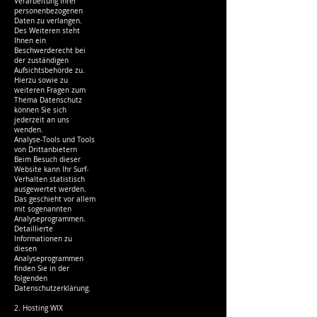
Verarbeitung Ihrer
personenbezogenen
Daten zu verlangen.
Des Weiteren steht
Ihnen ein
Beschwerderecht bei
der zuständigen
Aufsichtsbehörde zu.
Hierzu sowie zu
weiteren Fragen zum
Thema Datenschutz
können Sie sich
jederzeit an uns
wenden.
Analyse-Tools und Tools
von Drittanbietern
Beim Besuch dieser
Website kann Ihr Surf-
Verhalten statistisch
ausgewertet werden.
Das geschieht vor allem
mit sogenannten
Analyseprogrammen.
Detaillierte
Informationen zu
diesen
Analyseprogrammen
finden Sie in der
folgenden
Datenschutzerklärung.
2. Hosting WIX