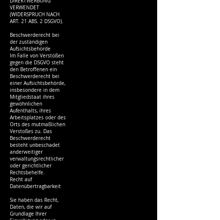
DIREKTWERBUNG
VERWENDET
(WIDERSPRUCH NACH
ART. 21 ABS. 2 DSGVO).
Beschwerderecht bei
der zuständigen
Aufsichtsbehörde
Im Falle von Verstößen
gegen die DSGVO steht
den Betroffenen ein
Beschwerderecht bei
einer Aufsichtsbehörde,
insbesondere in dem
Mitgliedstaat ihres
gewöhnlichen
Aufenthalts, ihres
Arbeitsplatzes oder des
Orts des mutmaßlichen
Verstoßes zu. Das
Beschwerderecht
besteht unbeschadet
anderweitiger
verwaltungsrechtlicher
oder gerichtlicher
Rechtsbehelfe.
Recht auf
Datenübertragbarkeit
Sie haben das Recht,
Daten, die wir auf
Grundlage Ihrer