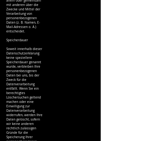
allein oder gemeinsam
mit anderen über die
Zwecke und Mittel der
Verarbeitung von
personenbezogenen
Daten (z. B. Namen, E-
Mail-Adressen o. Ä.)
entscheidet.
Speicherdauer
Soweit innerhalb dieser
Datenschutzerklärung
keine speziellere
Speicherdauer genannt
wurde, verbleiben Ihre
personenbezogenen
Daten bei uns, bis der
Zweck für die
Datenverarbeitung
entfällt. Wenn Sie ein
berechtigtes
Löschersuchen geltend
machen oder eine
Einwilligung zur
Datenverarbeitung
widerrufen, werden Ihre
Daten gelöscht, sofern
wir keine anderen
rechtlich zulässigen
Gründe für die
Speicherung Ihrer