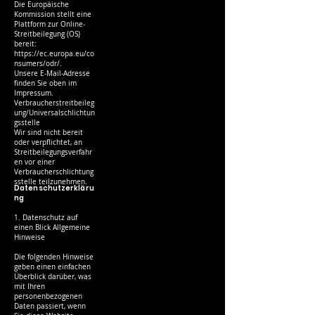
Die Europäische
Kommission stellt eine
Plattform zur Online-
Streitbeilegung (OS)
bereit:
https://ec.europa.eu/co
nsumers/odr/.
Unsere E-Mail-Adresse
finden Sie oben im
Impressum.
Verbraucherstreitbeileg
ung/Universalschlichtun
gsstelle
Wir sind nicht bereit
oder verpflichtet, an
Streitbeilegungsverfahr
en vor einer
Verbraucherschlichtung
sstelle teilzunehmen.
Datenschutzerkläru
ng
1. Datenschutz auf
einen Blick Allgemeine
Hinweise
Die folgenden Hinweise
geben einen einfachen
Überblick darüber, was
mit Ihren
personenbezogenen
Daten passiert, wenn