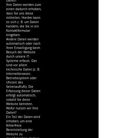
Daten?
Ihre Daten werden zum
einen dadurch erhoben,
dass Sie uns diese
mitteilen. Hierbei kann
es sich z. B. um Daten
handeln, die Sie in ein
Kontaktformular
eingeben.
Andere Daten werden
automatisch oder nach
Ihrer Einwilligung beim
Besuch der Website
durch unsere IT-
Systeme erfasst. Das
sind vor allem
technische Daten (z. B.
Internetbrowser,
Betriebssystem oder
Uhrzeit des
Seitenaufrufs). Die
Erfassung dieser Daten
erfolgt automatisch,
sobald Sie diese
Website betreten.
Wofür nutzen wir Ihre
Daten?
Ein Teil der Daten wird
erhoben, um eine
fehlerfreie
Bereitstellung der
Website zu