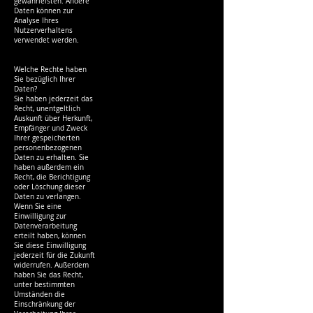
gewährleisten. Andere
Daten können zur
Analyse Ihres
Nutzerverhaltens
verwendet werden.
Welche Rechte haben
Sie bezüglich Ihrer
Daten?
Sie haben jederzeit das
Recht, unentgeltlich
Auskunft über Herkunft,
Empfänger und Zweck
Ihrer gespeicherten
personenbezogenen
Daten zu erhalten. Sie
haben außerdem ein
Recht, die Berichtigung
oder Löschung dieser
Daten zu verlangen.
Wenn Sie eine
Einwilligung zur
Datenverarbeitung
erteilt haben, können
Sie diese Einwilligung
jederzeit für die Zukunft
widerrufen. Außerdem
haben Sie das Recht,
unter bestimmten
Umständen die
Einschränkung der