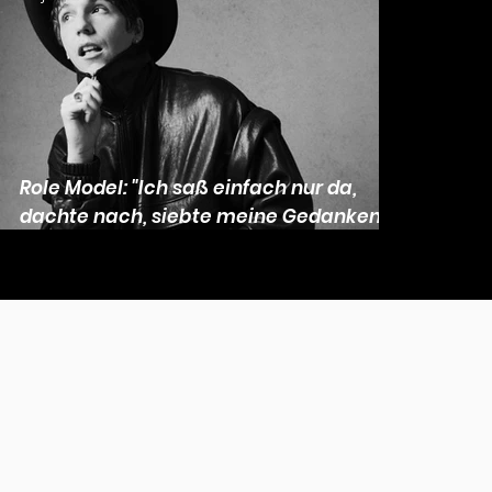
Role Model: "Ich saß einfach nur da,
dachte nach, siebte meine Gedanken
durch und ordnete meinen Kopf ein
wenig"