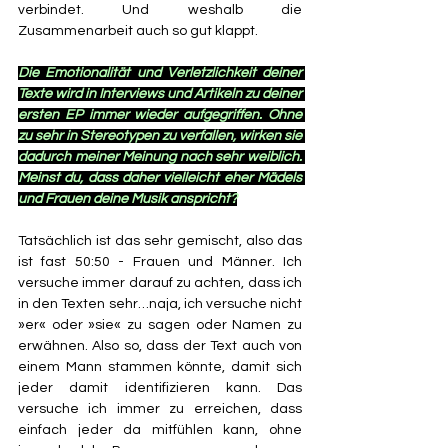
verbindet. Und weshalb die 
Zusammenarbeit auch so gut klappt.
Die Emotionalität und Verletzlichkeit deiner 
Texte wird in Interviews und Artikeln zu deiner 
ersten EP immer wieder aufgegriffen. Ohne 
zu sehr in Stereotypen zu verfallen, wirken sie 
dadurch meiner Meinung nach sehr weiblich. 
Meinst du, dass daher vielleicht eher Mädels 
und Frauen deine Musik anspricht?
Tatsächlich ist das sehr gemischt, also das 
ist fast 50:50 - Frauen und Männer. Ich 
versuche immer darauf zu achten, dass ich 
in den Texten sehr…naja, ich versuche nicht 
»er« oder »sie« zu sagen oder Namen zu 
erwähnen. Also so, dass der Text auch von 
einem Mann stammen könnte, damit sich 
jeder damit identifizieren kann. Das 
versuche ich immer zu erreichen, dass 
einfach jeder da mitfühlen kann, ohne 