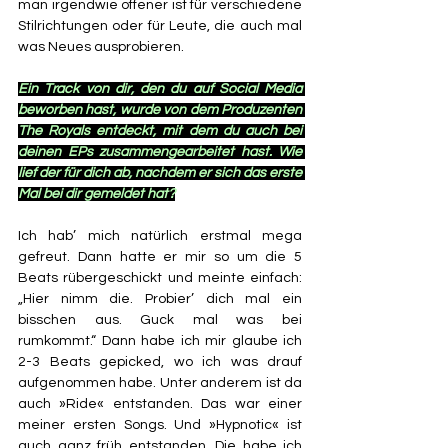
man irgendwie offener ist für verschiedene 
Stilrichtungen oder für Leute, die auch mal 
was Neues ausprobieren.
Ein Track von dir, den du auf Social Media 
beworben hast, wurde von dem Produzenten 
The Royals entdeckt, mit dem du auch bei 
deinen EPs zusammengearbeitet hast. Wie 
lief der für dich ab, nachdem er sich das erste 
Mal bei dir gemeldet hat?
Ich hab’ mich natürlich erstmal mega 
gefreut. Dann hatte er mir so um die 5 
Beats rübergeschickt und meinte einfach: 
„Hier nimm die. Probier’ dich mal ein 
bisschen aus. Guck mal was bei 
rumkommt.“ Dann habe ich mir glaube ich 
2-3 Beats gepicked, wo ich was drauf 
aufgenommen habe. Unter anderem ist da 
auch »Ride« entstanden. Das war einer 
meiner ersten Songs. Und »Hypnotic« ist 
auch ganz früh entstanden. Die habe ich 