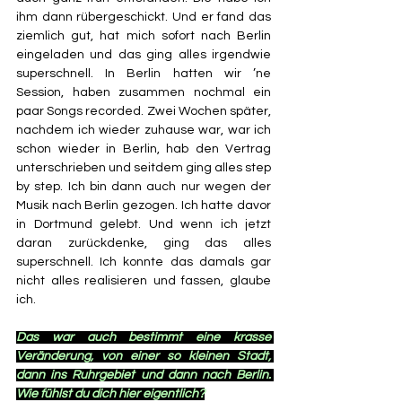
ihm dann rübergeschickt. Und er fand das 
ziemlich gut, hat mich sofort nach Berlin 
eingeladen und das ging alles irgendwie 
superschnell. In Berlin hatten wir ’ne 
Session, haben zusammen nochmal ein 
paar Songs recorded. Zwei Wochen später, 
nachdem ich wieder zuhause war, war ich 
schon wieder in Berlin, hab den Vertrag 
unterschrieben und seitdem ging alles step 
by step. Ich bin dann auch nur wegen der 
Musik nach Berlin gezogen. Ich hatte davor 
in Dortmund gelebt. Und wenn ich jetzt 
daran zurückdenke, ging das alles 
superschnell. Ich konnte das damals gar 
nicht alles realisieren und fassen, glaube 
ich.
Das war auch bestimmt eine krasse 
Veränderung, von einer so kleinen Stadt, 
dann ins Ruhrgebiet und dann nach Berlin. 
Wie fühlst du dich hier eigentlich?