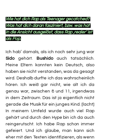
Wie hat dich Rap als Teenager gecatched? 
Was hat dich daran fasziniert, bzw. was hat 
in die Ansicht ausgelöst, dass Rap ‚realer‘ ist 
als Pop.
Ich hab’ damals, als ich noch sehr jung war 
Sido
 gehört. 
Bushido
 auch tatsächlich. 
Meine Eltern konnten kein Deutsch, also 
haben sie nicht verstanden, was da gesagt 
wird. Deshalb durfte ich das wahrscheinlich 
hören. Ich weiß gar nicht, wie alt ich da 
genau war, zwischen 8 und 11, irgendwas 
in dem Zeitraum. Das ist ja eigentlich nicht 
gerade die Musik für ein junges Kind. [lacht] 
In meinem Umfeld wurde auch viel Rap 
gehört und durch den Hype bin ich da auch 
reingerutscht. Ich habe Rap schon immer 
gefeiert. Und ich glaube, man kann sich 
eher mit den Texten identifizieren, als wenn 