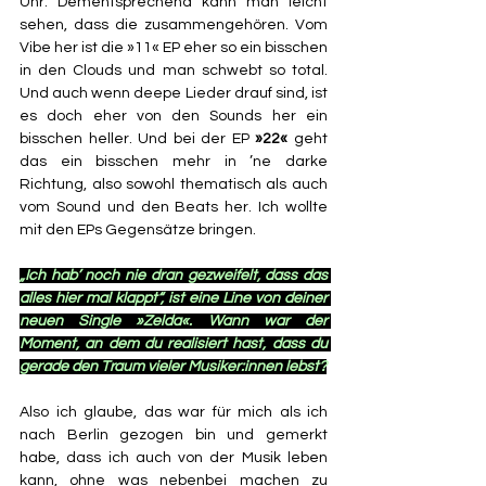
Uhr. Dementsprechend kann man leicht 
sehen, dass die zusammengehören. Vom 
Vibe her ist die »11« EP eher so ein bisschen 
in den Clouds und man schwebt so total. 
Und auch wenn deepe Lieder drauf sind, ist 
es doch eher von den Sounds her ein 
bisschen heller. Und bei der EP 
»22«
 geht 
das ein bisschen mehr in ’ne darke 
Richtung, also sowohl thematisch als auch 
vom Sound und den Beats her. Ich wollte 
mit den EPs Gegensätze bringen.
„Ich hab’ noch nie dran gezweifelt, dass das 
alles hier mal klappt“, ist eine Line von deiner 
neuen Single »Zelda«. Wann war der 
Moment, an dem du realisiert hast, dass du 
gerade den Traum vieler Musiker:innen lebst?
Also ich glaube, das war für mich als ich 
nach Berlin gezogen bin und gemerkt 
habe, dass ich auch von der Musik leben 
kann, ohne was nebenbei machen zu 