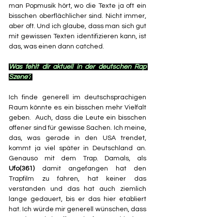
man Popmusik hört, wo die Texte ja oft ein 
bisschen oberflächlicher sind. Nicht immer, 
aber oft. Und ich glaube, dass man sich gut 
mit gewissen Texten identifizieren kann, ist 
das, was einen dann catched.
Was fehlt dir aktuell in der deutschen Rap 
Szene?
Ich finde generell im deutschsprachigen 
Raum könnte es ein bisschen mehr Vielfalt 
geben.  Auch, dass die Leute ein bisschen 
offener sind für gewisse Sachen. Ich meine, 
das, was gerade in den USA trendet, 
kommt ja viel später in Deutschland an. 
Genauso mit dem Trap. Damals, als 
Ufo(361) 
damit angefangen hat den 
Trapfilm zu fahren, hat keiner das 
verstanden und das hat auch ziemlich 
lange gedauert, bis er das hier etabliert 
hat. Ich würde mir generell wünschen, dass 