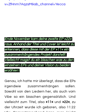
v=ZfHnm7AqzsM&ab_channel=Yecca
Ende November kam deine zweite EP »22« 
raus. Anhand der Titel und Cover ist leicht zu 
erkennen, dass diese mit der EP »11« ein 
zusammenhängendes Projekt darstellt. 
Vielleicht magst du ein bisschen was zu den 
einzelnen EPs und deiner Vision zu beiden 
erzählen?
Genau, ich hatte mir überlegt, dass die EPs 
irgendwie zusammenhängen sollen. 
Sowohl von den Liedern her, als auch vom 
Vibe so ein bisschen gegensätzlich. Und 
vielleicht zum Titel, also 
»11«
 und 
»22«
, zu 
der Uhrzeit wurde ich geboren, also 11:22 