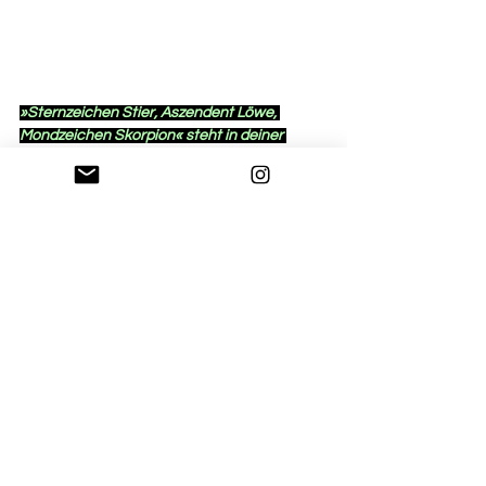
»Sternzeichen Stier, Aszendent Löwe, 
Mondzeichen Skorpion« steht in deiner 
Spotify Bio. Eine deiner Playlists auf Spotify 
heißt »Law of Attraction«. Auch der 
zusammengelegte Titel deiner EPs 1122 
erinnert an Numerologie. Mit Diffus hast du ja 
bereits ein wenig über Spiritualität 
gesprochen. Falls du etwas mehr darüber 
reden willst, wie bist du an diese, 
gewissermaßen, Pop-Spiritualität 
herangekommen und inwiefern praktizierst 
du sie vielleicht auch?
Ich bin kein Profi was das Thema anbelangt, 
aber es interessiert mich auf jeden Fall. Ich 
bin durch meine beste Freundin 
dazugekommen. Die hat sehr früh 