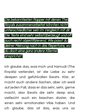
Die bekanntesten Rapper mit denen The 
Royals zusammenarbeitet könnten nicht 
unterschiedlicher sein im Vergleich mit dir. 
Die Texte sind sehr selbstüberzeugt und oft 
auch recht objektifizierend. Wie passt du 
deiner Meinung nach in das Repertoire, wo 
du doch eine ganz andere Klientel 
ansprichst?
Ich glaube das, was mich und Hamudi (The 
Royals) verbindet, ist die Liebe zu sehr 
deepen und gefühlvollen Beats. Klar, er 
macht auch andere Sachen, aber ich weiß 
auf jeden Fall, dass er das sehr, sehr, gerne 
macht, also Beats die sehr deep sind, 
vielleicht auch ein bisschen düster, die 
einen sehr emotionalen Vibe haben. Und 
ich glaube, das ist das, was uns so 