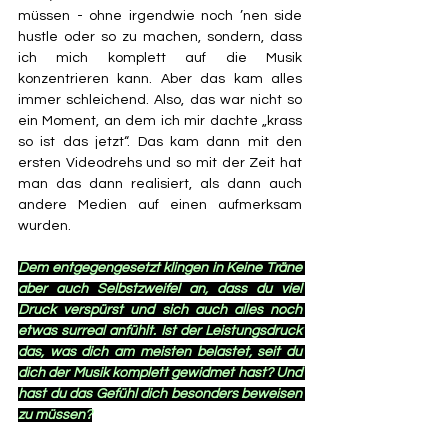
müssen - ohne irgendwie noch ’nen side 
hustle oder so zu machen, sondern, dass 
ich mich komplett auf die Musik 
konzentrieren kann. Aber das kam alles 
immer schleichend. Also, das war nicht so 
ein Moment, an dem ich mir dachte „krass 
so ist das jetzt“. Das kam dann mit den 
ersten Videodrehs und so mit der Zeit hat 
man das dann realisiert, als dann auch 
andere Medien auf einen aufmerksam 
wurden.
Dem entgegengesetzt klingen in Keine Träne 
aber auch Selbstzweifel an, dass du viel 
Druck verspürst und sich auch alles noch 
etwas surreal anfühlt. Ist der Leistungsdruck 
das, was dich am meisten belastet, seit du 
dich der Musik komplett gewidmet hast? Und 
hast du das Gefühl dich besonders beweisen 
zu müssen?