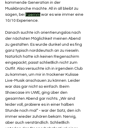
kommende Generation in der 
Musikbranche machte. All in all bleibt zu 
sagen, bei 
Faemm
 war es wie immer eine 
10/10 Experience. 
Danach suchte ich orientierungslos nach 
der nächsten Möglichkeit meinen Abend 
zu gestalten. Es wurde dunkel und es fing 
ganz typisch norddeutsch an zu nieseln. 
Natürlich hatte ich keinen Regenschirm 
eingepackt, passt schließlich nicht zum 
Outfit. Also versuchte ich in irgendein Club 
zu kommen, um mir in trockener Kulisse 
Live-Musik anschauen zu können. Leider 
war das gar nicht so einfach. Beim 
Showcase im UWE, ging über den 
gesamten Abend gar nichts. „Wir sind 
leider voll, probiere es in einer halben 
Stunde noch mal“ - war der Satz, den ich 
immer wieder zuhören bekam. Nervig, 
aber auch verständlich. Schließlich 