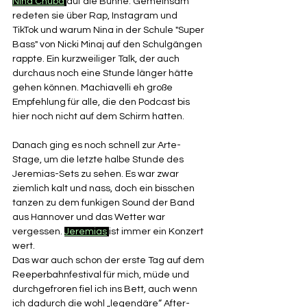
Nina Chuba
auf die Bühne. Gemeinsam 
redeten sie über Rap, Instagram und 
TikTok und warum Nina in der Schule "Super 
Bass" von Nicki Minaj auf den Schulgängen 
rappte. Ein kurzweiliger Talk, der auch 
durchaus noch eine Stunde länger hätte 
gehen können. Machiavelli eh große 
Empfehlung für alle, die den Podcast bis 
hier noch nicht auf dem Schirm hatten. 
Danach ging es noch schnell zur Arte-
Stage, um die letzte halbe Stunde des 
Jeremias-Sets zu sehen. Es war zwar 
ziemlich kalt und nass, doch ein bisschen 
tanzen zu dem funkigen Sound der Band 
aus Hannover und das Wetter war 
vergessen. 
Jeremias
ist immer ein Konzert 
wert. 
Das war auch schon der erste Tag auf dem 
Reeperbahnfestival für mich, müde und 
durchgefroren fiel ich ins Bett, auch wenn 
ich dadurch die wohl „legendäre“ After-