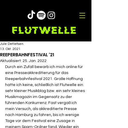
Jule Detlefsen
13. Okt. 2021
REEPERBAHNFESTIVAL '21
Aktualisiert:
25. Jan. 2022
Durch ein Zufall bewarb ich mich online für 
eine Presseakkreditierung für das 
Reeperbahnfestival 2021. Große Hoffnung 
hatte ich keine, schließlich ist Flutwelle ein 
sehr kleiner Musikblog bzw. ein sehr kleines 
Musikmagazin im Gegensatz zu der 
führenden Konkurrenz. Fast vergaß ich 
mein Versuch, als akkreditierte Presse 
nach Hamburg zu fahren, bis ich wenige 
Tage vor dem Festival eine Zusage in 
meinem Spam-Ordner fand. Wieder ein 