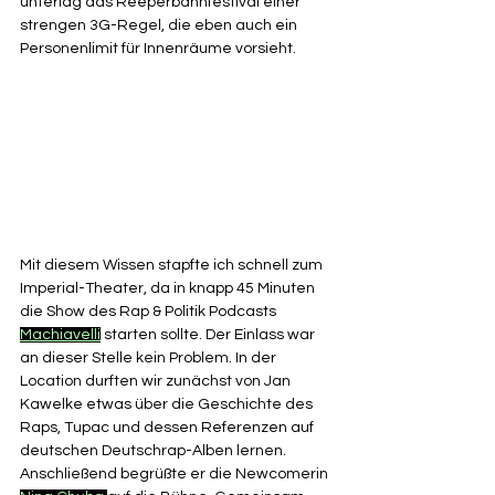
unterlag das Reeperbahnfestival einer 
strengen 3G-Regel, die eben auch ein 
Personenlimit für Innenräume vorsieht. 
Mit diesem Wissen stapfte ich schnell zum 
Imperial-Theater, da in knapp 45 Minuten 
die Show des Rap & Politik Podcasts 
Machiavelli
starten sollte. Der Einlass war 
an dieser Stelle kein Problem. In der 
Location durften wir zunächst von Jan 
Kawelke etwas über die Geschichte des 
Raps, Tupac und dessen Referenzen auf 
deutschen Deutschrap-Alben lernen. 
Anschließend begrüßte er die Newcomerin 