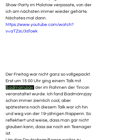
Show-Party im Molotow verpasste, von der 
ich am nächsten immer wieder gehörte. 
Nächstes mal dann. 
https://www.youtube.com/watch?
v=aTZsU3sToek
Der Freitag war nicht ganz so vollgepackt. 
Erst um 15:00 Uhr ging einem Talk mit 
Badmómzjay
,
 der im Rahmen der Tincon 
veranstaltet wurde. Ich fand Badmómzjay 
schon immer ziemlich cool, aber 
spätestens nach diesem Talk war ich hin 
und weg von der 19-jährigen Rapperin. So 
reflektiert und weise, dass man gar nicht 
glauben kann, dass sie noch ein Teenager 
ist. 