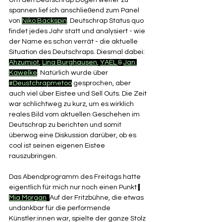
Um den Deutschrap Bogen weiter zu 
spannen lief ich anschließend zum Panel 
von 
Niko Backspin
. Deutschrap Status quo 
findet jedes Jahr statt und analysiert - wie 
der Name es schon verrät - die aktuelle 
Situation des Deutschraps. Diesmal dabei: 
Ahzumjot
, 
Lina Burghausen
, 
YAEL 
& 
Jan 
Kawelke
.
 Natürlich wurde über 
#Deustchrapmetoo
 gesprochen, aber 
auch viel über Eistee und Sell Outs. Die Zeit 
war schlichtweg zu kurz, um es wirklich 
reales Bild vom aktuellen Geschehen im 
Deutschrap zu berichten und somit 
überwog eine Diskussion darüber, ob es 
cool ist seinen eigenen Eistee 
rauszubringen. 
Das Abendprogramm des Freitags hatte 
eigentlich für mich nur noch einen Punkt:
Mia Morgan
. 
Auf der Fritzbühne, die etwas 
undankbar für die performende 
Künstler:innen war, spielte der ganze Stolz 