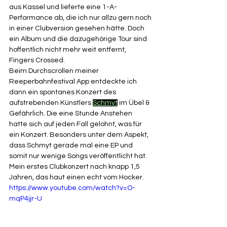
aus Kassel und lieferte eine 1-A-
Performance ab, die ich nur allzu gern noch 
in einer Clubversion gesehen hätte. Doch 
ein Album und die dazugehörige Tour sind 
hoffentlich nicht mehr weit entfernt, 
Fingers Crossed. 
Beim Durchscrollen meiner 
Reeperbahnfestival App entdeckte ich 
dann ein spontanes Konzert des 
aufstrebenden Künstlers 
Schmyt
 im Übel & 
Gefährlich. Die eine Stunde Anstehen 
hatte sich auf jeden Fall gelohnt, was für 
ein Konzert. Besonders unter dem Aspekt, 
dass Schmyt gerade mal eine EP und 
somit nur wenige Songs veröffentlicht hat. 
Mein erstes Clubkonzert nach knapp 1,5 
Jahren, das haut einen echt vom Hocker. 
https://www.youtube.com/watch?v=O-
mqP4jjr-U