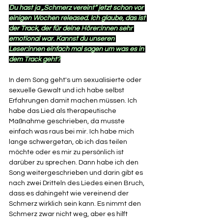
Du hast ja „Schmerz vereint“ jetzt schon vor 
einigen Wochen released. Ich glaube, das ist 
der Track, der für deine Hörer:innen sehr 
emotional war. Kannst du unseren 
Leser:innen einfach mal sagen um was es in 
dem Track geht?
In dem Song geht's um sexualisierte oder 
sexuelle Gewalt und ich habe selbst 
Erfahrungen damit machen müssen. Ich 
habe das Lied als therapeutische 
Maßnahme geschrieben, da musste 
einfach was raus bei mir. Ich habe mich 
lange schwergetan, ob ich das teilen 
möchte oder es mir zu persönlich ist 
darüber zu sprechen. Dann habe ich den 
Song weitergeschrieben und darin gibt es 
nach zwei Dritteln des Liedes einen Bruch, 
dass es dahingeht wie vereinend der 
Schmerz wirklich sein kann. Es nimmt den 
Schmerz zwar nicht weg, aber es hilft 