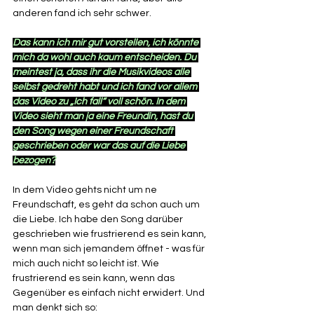
anderen fand ich sehr schwer. 
Das kann ich mir gut vorstellen, ich könnte 
mich da wohl auch kaum entscheiden. Du 
meintest ja, dass ihr die Musikvideos alle 
selbst gedreht habt und ich fand vor allem 
das Video zu „Ich fall“ voll schön. In dem 
Video sieht man ja eine Freundin, hast du 
den Song wegen einer Freundschaft 
geschrieben oder war das auf die Liebe 
bezogen?
In dem Video gehts nicht um ne 
Freundschaft, es geht da schon auch um 
die Liebe. Ich habe den Song darüber 
geschrieben wie frustrierend es sein kann, 
wenn man sich jemandem öffnet - was für 
mich auch nicht so leicht ist. Wie 
frustrierend es sein kann, wenn das 
Gegenüber es einfach nicht erwidert. Und 
man denkt sich so: 