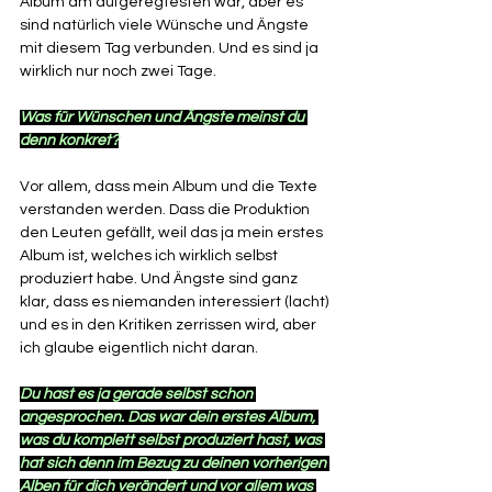
Album am aufgeregtesten war, aber es 
sind natürlich viele Wünsche und Ängste 
mit diesem Tag verbunden. Und es sind ja 
wirklich nur noch zwei Tage. 
Was für Wünschen und Ängste meinst du 
denn konkret?
Vor allem, dass mein Album und die Texte 
verstanden werden. Dass die Produktion 
den Leuten gefällt, weil das ja mein erstes 
Album ist, welches ich wirklich selbst 
produziert habe. Und Ängste sind ganz 
klar, dass es niemanden interessiert (lacht) 
und es in den Kritiken zerrissen wird, aber 
ich glaube eigentlich nicht daran.
Du hast es ja gerade selbst schon 
angesprochen. Das war dein erstes Album, 
was du komplett selbst produziert hast, was 
hat sich denn im Bezug zu deinen vorherigen 
Alben für dich verändert und vor allem was 