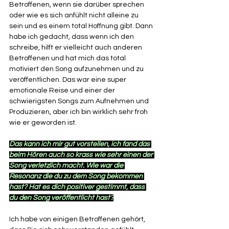
Betroffenen, wenn sie darüber sprechen 
oder wie es sich anfühlt nicht alleine zu 
sein und es einem total Hoffnung gibt. Dann 
habe ich gedacht, dass wenn ich den 
schreibe, hilft er vielleicht auch anderen 
Betroffenen und hat mich das total 
motiviert den Song aufzunehmen und zu 
veröffentlichen. Das war eine super 
emotionale Reise und einer der 
schwierigsten Songs zum Aufnehmen und 
Produzieren, aber ich bin wirklich sehr froh 
wie er geworden ist. 
Das kann ich mir gut vorstellen, ich fand das 
beim Hören auch so krass wie sehr einen der 
Song verletzlich macht. Wie war die 
Resonanz die du zu dem Song bekommen 
hast? Hat es dich positiver gestimmt, dass 
du den Song veröffentlicht hast?
Ich habe von einigen Betroffenen gehört, 