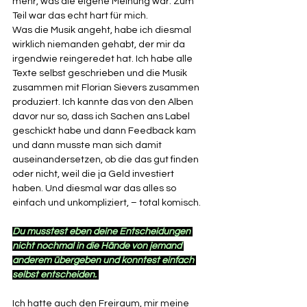
mehr, was die eigene Meinung war. Zum 
Teil war das echt hart für mich. 
Was die Musik angeht, habe ich diesmal 
wirklich niemanden gehabt, der mir da 
irgendwie reingeredet hat. Ich habe alle 
Texte selbst geschrieben und die Musik 
zusammen mit Florian Sievers zusammen 
produziert. Ich kannte das von den Alben 
davor nur so, dass ich Sachen ans Label 
geschickt habe und dann Feedback kam 
und dann musste man sich damit 
auseinandersetzen, ob die das gut finden 
oder nicht, weil die ja Geld investiert 
haben. Und diesmal war das alles so 
einfach und unkompliziert, – total komisch. 
Du musstest eben deine Entscheidungen 
nicht nochmal in die Hände von jemand 
anderem übergeben und konntest einfach 
selbst entscheiden. 
Ich hatte auch den Freiraum, mir meine 