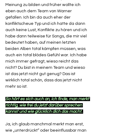
Meinung zu bilden und früher wollte ich 
eben auch dem Team von Warner 
gefallen. Ich bin da auch eher der 
konfliktscheue Typ und ich hatte da dann 
auch keine Lust, Konflikte zu hören und ich 
habe dann teilweise für Songs, die mir viel 
bedeutet haben, auf meinen letzten 
beiden Alben total kämpfen müssen, was 
auch ein total blödes Gefühl war. Ich habe 
mich immer gefragt, wieso reicht das 
nicht? Du bist in meinem Team und wieso 
ist das jetzt nicht gut genug? Das ist 
wirklich total schön, dass das jetzt nicht 
mehr so ist. 
So hört es sich auch an, ich finde, man merkt 
richtig, wie frei du jetzt darüber sprechen 
kannst und wie glücklich dich das macht. 
Ja, ich glaub manchmal merkt man erst, 
wie „unterdrückt“ oder beeinflussbar man 