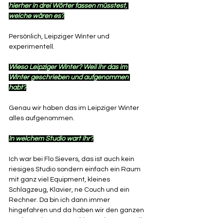
hierher in drei Wörter fassen müsstest, 
welche wären es?
Persönlich, Leipziger Winter und 
experimentell.
Wieso Leipziger Winter? Weil ihr das im 
Winter geschrieben und aufgenommen 
habt?
Genau wir haben das im Leipziger Winter 
alles aufgenommen. 
In welchem Studio wart ihr?
Ich war bei Flo Sievers, das ist auch kein 
riesiges Studio sondern einfach ein Raum 
mit ganz viel Equipment, kleines 
Schlagzeug, Klavier, ne Couch und ein 
Rechner. Da bin ich dann immer 
hingefahren und da haben wir den ganzen 