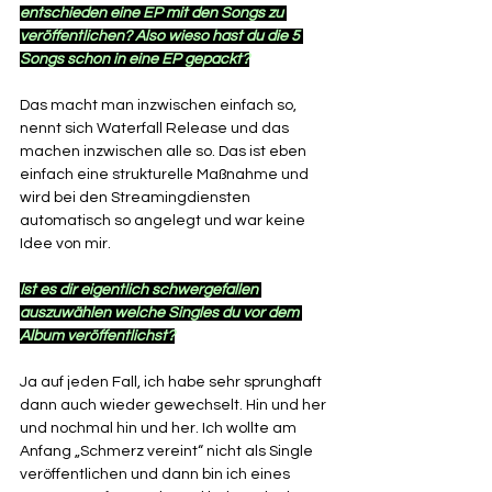
entschieden eine EP mit den Songs zu 
veröffentlichen? Also wieso hast du die 5 
Songs schon in eine EP gepackt?
Das macht man inzwischen einfach so, 
nennt sich Waterfall Release und das 
machen inzwischen alle so. Das ist eben 
einfach eine strukturelle Maßnahme und 
wird bei den Streamingdiensten 
automatisch so angelegt und war keine 
Idee von mir. 
Ist es dir eigentlich schwergefallen 
auszuwählen welche Singles du vor dem 
Album veröffentlichst?
Ja auf jeden Fall, ich habe sehr sprunghaft 
dann auch wieder gewechselt. Hin und her 
und nochmal hin und her. Ich wollte am 
Anfang „Schmerz vereint“ nicht als Single 
veröffentlichen und dann bin ich eines 