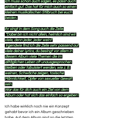
Ich muss schon auch sagen, es passt auch 
einfach gut. Das hat für mich auch so einen 
kleinen musikalischen Stilbruch bei euch 
beiden. 
Ihr singt in dem Song auch die Zeile:
 "Dabei bin ich nicht allein, heimlich sind wir 
viele, denn jeder, jeder weint"
 Irgendwie find ich die Zeile sehr passend auf 
viele deiner Lyrics, du besingt vor allem in 
diesem Album viele Themen die im 
alltäglichen Leben oft unausgesprochen 
bleiben oder tabuisiert werden, wie z. B. 
weinen, Schwäche zeigen, toxische 
Männlichkeit, Opfer von sexueller Gewalt 
sein.
War das für dich auch ein Ziel von dem 
Album oder hat sich das einfach so ergeben?
Ich habe wirklich noch nie ein Konzept 
gehabt bevor ich ein Album geschrieben 
habe. Auf dem Album sind so die letzten 