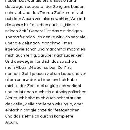
haben. Das war die erste Session und 
deswegen bedeutet der Song uns beiden 
sehr viel. Und das Thema Zeit kommt viel 
auf dem Album vor, also sowohl in „Wo sind 
die Jahre hin“ als eben auch in „Nie zur 
selben Zeit“. Generell ist das ein riesiges 
Thema für mich. Ich denke wirklich sehr viel 
über die Zeit nach. Manchmal ist es 
irgendwie schön und manchmal macht es 
mich auch fertig, darüber nachzudenken. 
Und deswegen fand ich das so schön, 
mein Album „Nie zur selben Zeit“ zu 
nennen. Geht ja auch viel um Liebe und vor 
allem unerwiderte Liebe und ich habe 
mich in der Zeit total unglücklich verliebt 
und es ist eben auch ein autobiografisches 
Album. Ich habe mich auch sehr stark an 
der Zeile „vielleicht lieben wir uns ja, aber 
einfach nicht gleichzeitig“ festgehalten 
und das zieht sich durchs komplette 
Album. 