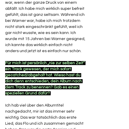
war, wenn der ganze Druck von einem 
abfällt. Ich habe mich wirklich super befreit 
gefühlt, das ist ganz seltsam. Während ich 
bei Warner war, habe ich mich trotzdem 
nicht stark eingeschränkt gefühlt, weil ich 
gar nicht wusste, wie es sein kann. Ich 
wurde mit 15 Jahren bei Warner gesigned, 
ich kannte das wirklich einfach nicht 
anders und jetzt ist es einfach nur schön. 
Für mich ist persönlich „nie zur selben Zeit“ 
ein Track gewesen, der mich sofort 
gecatched/abgeholt hat. Wieso hast du 
dich denn entschieden, dein Album nach 
dem Track zu benennen? Gab es einen 
speziellen Grund dafür? 
Ich hab viel über den Albumtitel 
nachgedacht, mir ist das immer sehr 
wichtig. Das war tatsächlich das erste 
Lied, das Flo und ich zusammen gemacht 