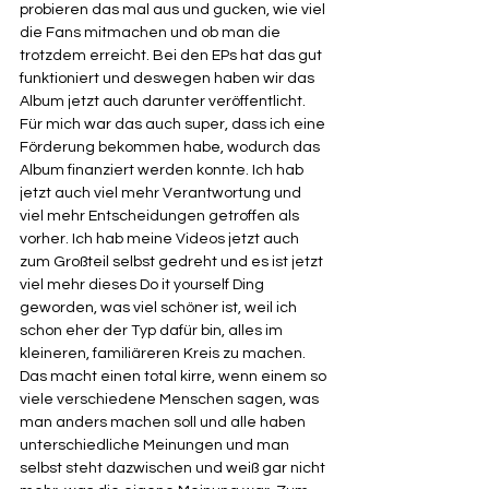
probieren das mal aus und gucken, wie viel 
die Fans mitmachen und ob man die 
trotzdem erreicht. Bei den EPs hat das gut 
funktioniert und deswegen haben wir das 
Album jetzt auch darunter veröffentlicht. 
Für mich war das auch super, dass ich eine 
Förderung bekommen habe, wodurch das 
Album finanziert werden konnte. Ich hab 
jetzt auch viel mehr Verantwortung und 
viel mehr Entscheidungen getroffen als 
vorher. Ich hab meine Videos jetzt auch 
zum Großteil selbst gedreht und es ist jetzt 
viel mehr dieses Do it yourself Ding 
geworden, was viel schöner ist, weil ich 
schon eher der Typ dafür bin, alles im 
kleineren, familiäreren Kreis zu machen. 
Das macht einen total kirre, wenn einem so 
viele verschiedene Menschen sagen, was 
man anders machen soll und alle haben 
unterschiedliche Meinungen und man 
selbst steht dazwischen und weiß gar nicht 