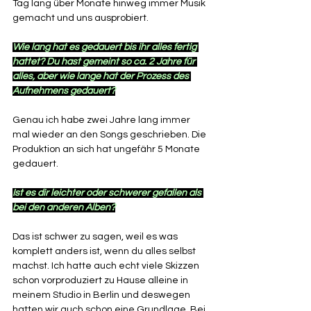
Tag lang über Monate hinweg immer Musik 
gemacht und uns ausprobiert.
Wie lang hat es gedauert bis ihr alles fertig 
hattet? Du hast gemeint so ca. 2 Jahre für 
alles, aber wie lange hat der Prozess des 
Aufnehmens gedauert?
Genau ich habe zwei Jahre lang immer 
mal wieder an den Songs geschrieben. Die 
Produktion an sich hat ungefähr 5 Monate 
gedauert. 
Ist es dir leichter oder schwerer gefallen als 
bei den anderen Alben?
Das ist schwer zu sagen, weil es was 
komplett anders ist, wenn du alles selbst 
machst. Ich hatte auch echt viele Skizzen 
schon vorproduziert zu Hause alleine in 
meinem Studio in Berlin und deswegen 
hatten wir auch schon eine Grundlage. Bei 