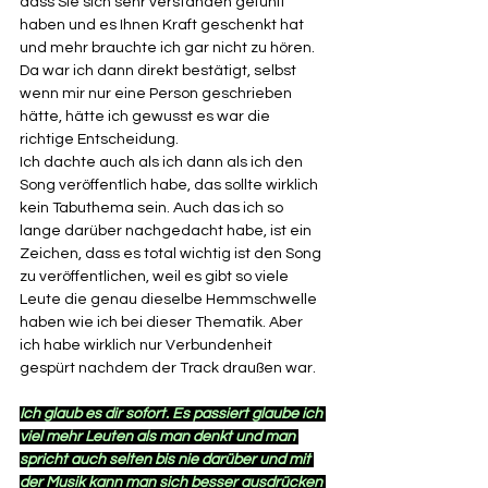
dass Sie sich sehr verstanden gefühlt 
haben und es Ihnen Kraft geschenkt hat 
und mehr brauchte ich gar nicht zu hören. 
Da war ich dann direkt bestätigt, selbst 
wenn mir nur eine Person geschrieben 
hätte, hätte ich gewusst es war die 
richtige Entscheidung. 
Ich dachte auch als ich dann als ich den 
Song veröffentlich habe, das sollte wirklich 
kein Tabuthema sein. Auch das ich so 
lange darüber nachgedacht habe, ist ein 
Zeichen, dass es total wichtig ist den Song 
zu veröffentlichen, weil es gibt so viele 
Leute die genau dieselbe Hemmschwelle 
haben wie ich bei dieser Thematik. Aber 
ich habe wirklich nur Verbundenheit 
gespürt nachdem der Track draußen war. 
Ich glaub es dir sofort. Es passiert glaube ich 
viel mehr Leuten als man denkt und man 
spricht auch selten bis nie darüber und mit 
der Musik kann man sich besser ausdrücken 