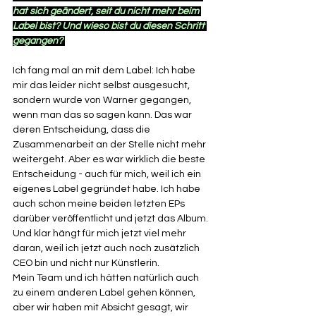
hat sich geändert, seit du nicht mehr beim 
Label bist? Und wieso bist du diesen Schritt 
gegangen? 
Ich fang mal an mit dem Label: Ich habe 
mir das leider nicht selbst ausgesucht, 
sondern wurde von Warner gegangen, 
wenn man das so sagen kann. Das war 
deren Entscheidung, dass die 
Zusammenarbeit an der Stelle nicht mehr 
weitergeht. Aber es war wirklich die beste 
Entscheidung - auch für mich, weil ich ein 
eigenes Label gegründet habe. Ich habe 
auch schon meine beiden letzten EPs 
darüber veröffentlicht und jetzt das Album. 
Und klar hängt für mich jetzt viel mehr 
daran, weil ich jetzt auch noch zusätzlich 
CEO bin und nicht nur Künstlerin. 
Mein Team und ich hätten natürlich auch 
zu einem anderen Label gehen können, 
aber wir haben mit Absicht gesagt, wir 