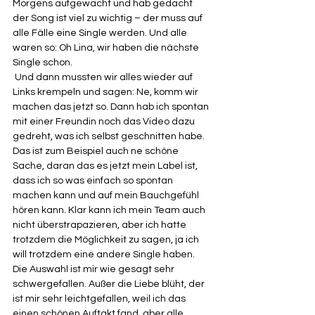
Morgens aufgewacht und hab gedacht 
der Song ist viel zu wichtig – der muss auf 
alle Fälle eine Single werden. Und alle 
waren so: Oh Lina, wir haben die nächste 
Single schon. 
 Und dann mussten wir alles wieder auf 
Links krempeln und sagen: Ne, komm wir 
machen das jetzt so. Dann hab ich spontan 
mit einer Freundin noch das Video dazu 
gedreht, was ich selbst geschnitten habe. 
Das ist zum Beispiel auch ne schöne 
Sache, daran das es jetzt mein Label ist, 
dass ich so was einfach so spontan 
machen kann und auf mein Bauchgefühl 
hören kann. Klar kann ich mein Team auch 
nicht überstrapazieren, aber ich hatte 
trotzdem die Möglichkeit zu sagen, ja ich 
will trotzdem eine andere Single haben. 
Die Auswahl ist mir wie gesagt sehr 
schwergefallen. Außer die Liebe blüht, der 
ist mir sehr leichtgefallen, weil ich das 
einen schönen Auftakt fand, aber alle 