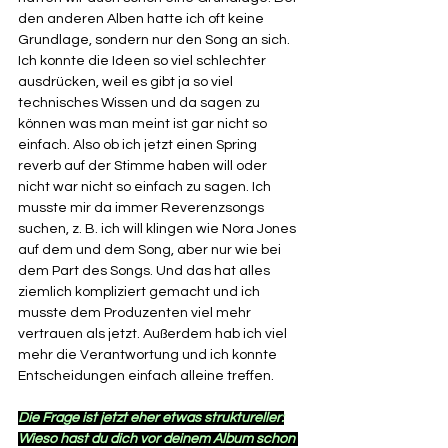
den anderen Alben hatte ich oft keine 
Grundlage, sondern nur den Song an sich. 
Ich konnte die Ideen so viel schlechter 
ausdrücken, weil es gibt ja so viel 
technisches Wissen und da sagen zu 
können was man meint ist gar nicht so 
einfach. Also ob ich jetzt einen Spring 
reverb auf der Stimme haben will oder 
nicht war nicht so einfach zu sagen. Ich 
musste mir da immer Reverenzsongs 
suchen, z. B. ich will klingen wie Nora Jones 
auf dem und dem Song, aber nur wie bei 
dem Part des Songs. Und das hat alles 
ziemlich kompliziert gemacht und ich 
musste dem Produzenten viel mehr 
vertrauen als jetzt. Außerdem hab ich viel 
mehr die Verantwortung und ich konnte 
Entscheidungen einfach alleine treffen. 
Die Frage ist jetzt eher etwas struktureller:
Wieso hast du dich vor deinem Album schon 