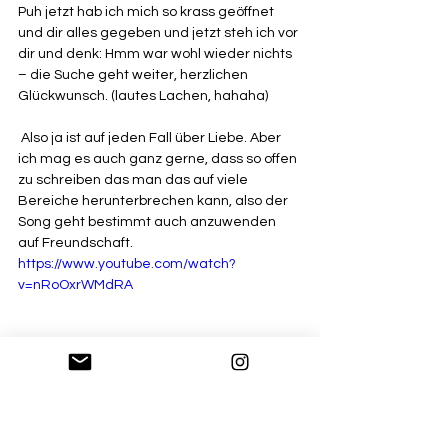
Puh jetzt hab ich mich so krass geöffnet 
und dir alles gegeben und jetzt steh ich vor 
dir und denk: Hmm war wohl wieder nichts 
– die Suche geht weiter, herzlichen 
Glückwunsch. (lautes Lachen, hahaha)
 Also ja ist auf jeden Fall über Liebe. Aber 
ich mag es auch ganz gerne, dass so offen 
zu schreiben das man das auf viele 
Bereiche herunterbrechen kann, also der 
Song geht bestimmt auch anzuwenden 
auf Freundschaft.
https://www.youtube.com/watch?
v=nRoOxrWMdRA
Die Frage ist jetzt vielleicht bisschen 
schwierig zu beantworten, aber wenn du 