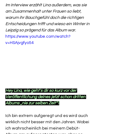
Im Interview erzählt Lina außerdem, was sie 
am Zusammenhalt unter Frauen so liebt, 
warum ihr Bauchgefühl doch die richtigen 
Entscheidungen trifft und wieso ein Winter in 
Leipzig so prägend für das Album war.
https://www.youtube.com/watch?
v=HSAjvgfyo54
Hey Lina, wie geht's dir so kurz vor der 
Veröffentlichung deines jetzt schon dritten 
Albums „nie zur selben Zeit“?
Ich bin extrem aufgeregt und es wird auch 
wirklich nicht besser mit den Jahren. Wobei 
ich wahrscheinlich bei meinem Debüt-