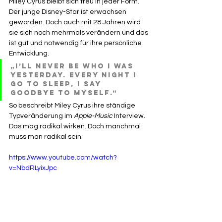
Miley Cyrus bleibt sich treu in jeder Form. 
Der junge Disney-Star ist erwachsen 
geworden. Doch auch mit 28 Jahren wird 
sie sich noch mehrmals verändern und das 
ist gut und notwendig für ihre persönliche 
Entwicklung. 
„I’ll never be who I was 
yesterday. Every night I 
go to sleep, I say 
goodbye to myself.“ 
So beschreibt Miley Cyrus ihre ständige 
Typveränderung im 
Apple-Music
 Interview. 
Das mag radikal wirken. Doch manchmal 
muss man radikal sein. 
https://www.youtube.com/watch?
v=NbdRLyixJpc