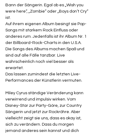
Bann der Sängerin. Egal ob es „Wish you 
were here“, „Zombie“ oder „Boys don’t Cry“ 
ist. 
Auf ihrem eigenen Album besingt sie Pop-
Songs mit starkem Rock Einfluss oder 
anderes rum. Jedenfalls ist ihr Album Nr. 1 
der Billboard-Rock-Charts in den U.S.A. 
Die Songs des Albums machen Spaß und 
sind auf alle Fälle tanzbar. Live 
wahrscheinlich noch viel besser als 
erwartet.
Das lassen zumindest die letzten Live-
Performances der Künstlerin vermuten. 
Miley Cyrus ständige Veränderung kann 
verwirrend und impulsiv wirken. Vom 
Disney-Star zur Party-Göre, zur Country 
Sängerin und jetzt zur Rockröhre. Aber 
vielleicht zeigt sie uns, dass es okay ist, 
sich zu verändern. Dass du morgen 
jemand anderes sein kannst und dich 