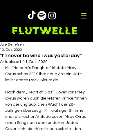
Jule Detlefsen
10. Dez. 2020
"I'll never be who i was yesterday"
Aktualisiert:
11. Dez. 2020
Mit "Mothers’s Daughter" läutete Miley 
Cyrus schon 2019 ihre neue Ära ein. Jetzt 
ist ihr erstes Rock-Album da. 
Nach dem „Heart of Glas“-Cover von Miley 
Cyrus waren auch die letzten Kritiker*innen 
von der unglaublichen Wucht der 28-
Jährigen überzeugt. Mit kratziger Stimme 
und rotzfrecher Attitüde covert Miley Cyrus 
einen Song nach dem anderen. Jedes 
Cover zieht die Hörer*innen sofort in den 