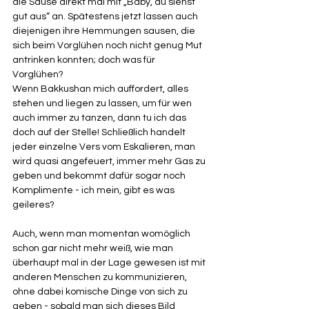
die Sause direkt mal mit „Baby, du siehst 
gut aus“ an. Spätestens jetzt lassen auch 
diejenigen ihre Hemmungen sausen, die 
sich beim Vorglühen noch nicht genug Mut 
antrinken konnten; doch was für 
Vorglühen? 
Wenn Bakkushan mich auffordert, alles 
stehen und liegen zu lassen, um für wen 
auch immer zu tanzen, dann tu ich das 
doch auf der Stelle! Schließlich handelt 
jeder einzelne Vers vom Eskalieren, man 
wird quasi angefeuert, immer mehr Gas zu 
geben und bekommt dafür sogar noch 
Komplimente - ich mein, gibt es was 
geileres?
Auch, wenn man momentan womöglich 
schon gar nicht mehr weiß, wie man 
überhaupt mal in der Lage gewesen ist mit 
anderen Menschen zu kommunizieren, 
ohne dabei komische Dinge von sich zu 
geben - sobald man sich dieses Bild 